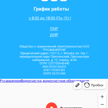
График работы
с 8:00 до 18:00 (Пн.-Пт.)
ЛНР
ДНР
Общество с ограниченной ответственностью ООО
"РУСАКВАПРОМ"
Юридический адрес 123112, г. Москва, вн. тер. г.
муниципальный округ Пресненский, Пресненская
набережная, д. 12, помещ. 4/44
ОГРН 1237700640440
ИНН 9703156470
КПП 770301001
ОКПО 56761685