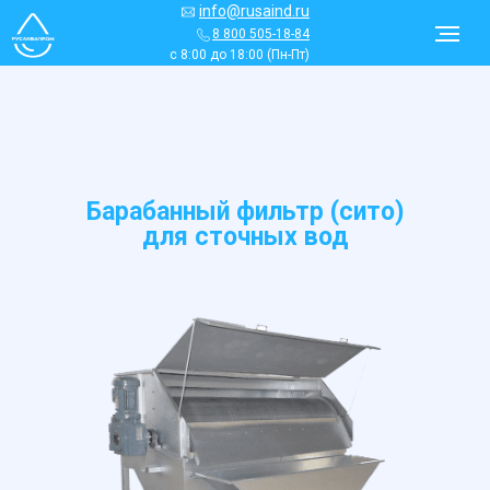
info@rusaind.ru
8 800 505-18-84
с 8:00 до 18:00 (Пн-Пт)
Барабанный фильтр (сито)
для сточных вод