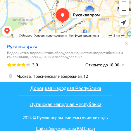
Вся информация, размещенная на сайте, носит
информационный характер и не является
публичной офертой, определяемой положениями
Статьи 437 (2) ГК РФ. Все материалы на сайте
являются интеллектуальной собственностью 000
«РУСАКВАПРОМ», согласно ст.1225, ст.1228,
ст.1229 части 4 ГК РФ
Донецкая Народная Республика
Луганская Народная Республика
2024 © Русаквапром: системы очистки воды
Сайт обслуживается BM Group