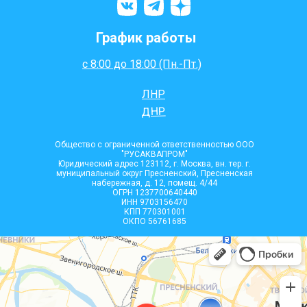
График работы
с 8:00 до 18:00 (Пн.-Пт.)
ЛНР
ДНР
Общество с ограниченной ответственностью ООО
"РУСАКВАПРОМ"
Юридический адрес 123112, г. Москва, вн. тер. г.
муниципальный округ Пресненский, Пресненская
набережная, д. 12, помещ. 4/44
ОГРН 1237700640440
ИНН 9703156470
КПП 770301001
ОКПО 56761685