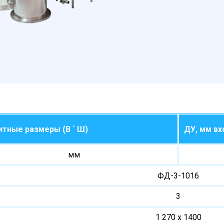
итные размеры (В ´ Ш)
ДУ, мм вх
мм
ФД-3-1016
3
1 270 х 1400