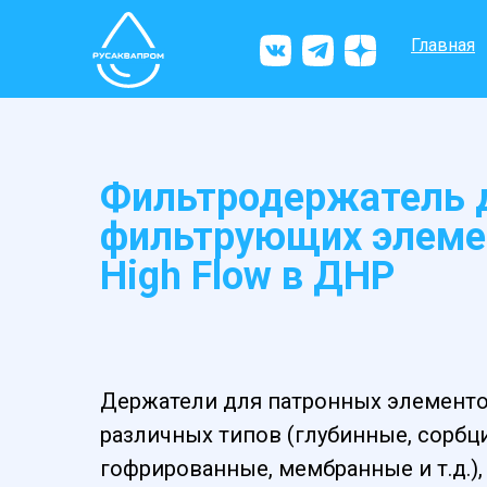
Главная
Фильтродержатель 
фильтрующих элеме
High Flow в
ДНР
Держатели для патронных элемент
различных типов (глубинные, сорбц
гофрированные, мембранные и т.д.)