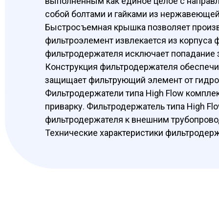
выполненным как единое целое с направ
собой болтами и гайками из нержавеющей
Быстросъемная крышка позволяет произв
фильтроэлемент извлекается из корпуса 
фильтродержателя исключает попадание з
Конструкция фильтродержателя обеспечив
защищает фильтрующий элемент от гидро
Фильтродержатели типа High Flow компле
приварку. Фильтродержатель типа High Fl
фильтродержателя к внешним трубопровода
Технические характеристики фильтродерж