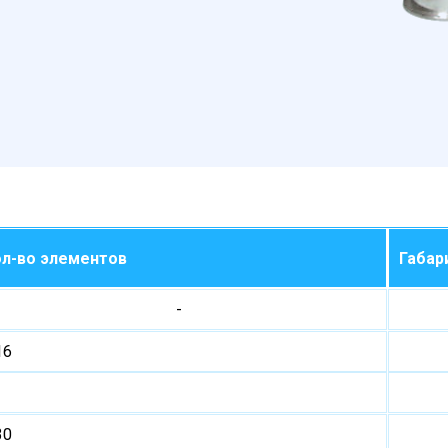
л-во элементов
Габар
-
16
30