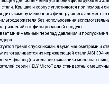
ляющей для облегчения установки фильтрующего эл
 стали. Крышка и корпус уплотняются при помощи си
одить замену мешочного фильтрующего элемента в 
фильтродержателя без использования вспомогательн
агрязнений в отфильтрованный продукт.
ает минимальный перепад давления и пропускания 
удара.
ктуется тремя спускниками, двумя манометрами и о
ow изготавливается из нержавеющей стали AISI 304 и
м – фланец (по желанию заказчика молочная гайка, 
ателей серии HELY MicroF для стандартных мешочны