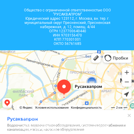
Общество с ограниченной ответственностью ООО
"РУСАКВАПРОМ"
Юридический адрес 123112, г. Москва, вн. тер. г.
муниципальный округ Пресненский, Пресненская
набережная, д. 12, помещ. 4/44
ОГРН 1237700640440
ИНН 9703156470
КПП 770301001
ОКПО 56761685
Вся информация, размещенная на сайте, носит
информационный характер и не является
публичной офертой, определяемой положениями
Статьи 437 (2) ГК РФ. Все материалы на сайте