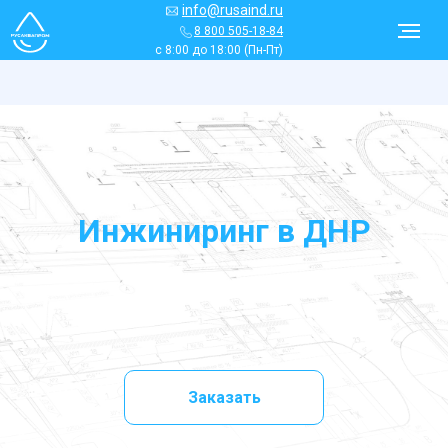
info@rusaind.ru
8 800 505-18-84
с 8:00 до 18:00 (Пн-Пт)
Инжиниринг в
ДНР
Заказать