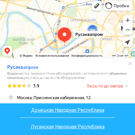
Вся информация, размещенная на сайте, носит
информационный характер и не является
публичной офертой, определяемой положениями
Статьи 437 (2) ГК РФ. Все материалы на сайте
являются интеллектуальной собственностью 000
«РУСАКВАПРОМ», согласно ст.1225, ст.1228,
ст.1229 части 4 ГК РФ
Донецкая Народная Республика
Луганская Народная Республика