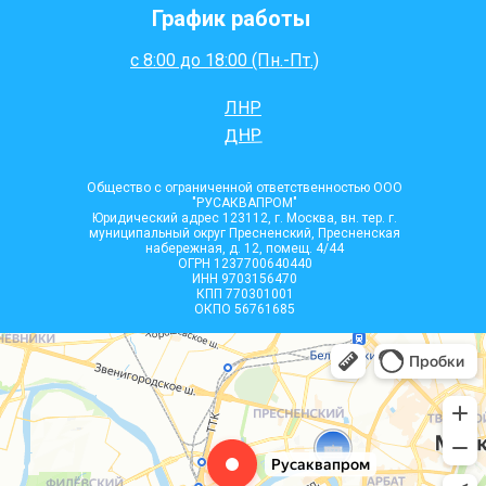
График работы
с 8:00 до 18:00 (Пн.-Пт.)
ЛНР
ДНР
Общество с ограниченной ответственностью ООО
"РУСАКВАПРОМ"
Юридический адрес 123112, г. Москва, вн. тер. г.
муниципальный округ Пресненский, Пресненская
набережная, д. 12, помещ. 4/44
ОГРН 1237700640440
ИНН 9703156470
КПП 770301001
ОКПО 56761685