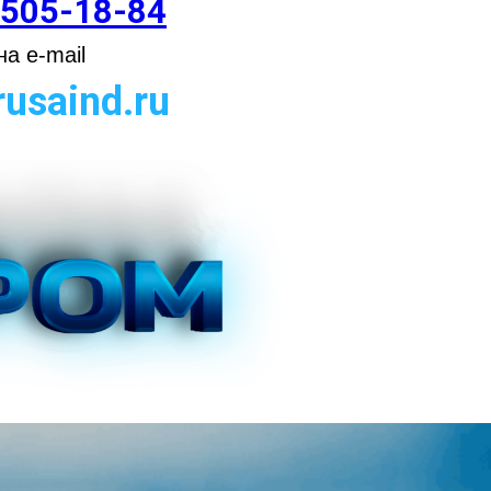
 505-18-84
а e-mail
usaind.ru