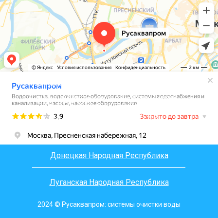
Вся информация, размещенная на сайте, носит
информационный характер и не является
публичной офертой, определяемой положениями
Статьи 437 (2) ГК РФ. Все материалы на сайте
являются интеллектуальной собственностью 000
«РУСАКВАПРОМ», согласно ст.1225, ст.1228,
ст.1229 части 4 ГК РФ
Донецкая Народная Республика
Луганская Народная Республика
2024 © Русаквапром: системы очистки воды