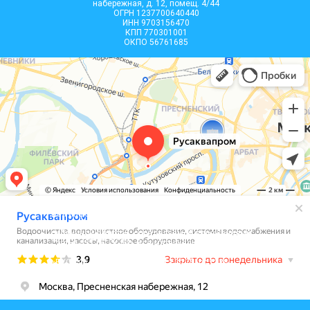
набережная, д. 12, помещ. 4/44
ОГРН 1237700640440
ИНН 9703156470
КПП 770301001
ОКПО 56761685
Вся информация, размещенная на сайте, носит
информационный характер и не является
публичной офертой, определяемой положениями
Статьи 437 (2) ГК РФ. Все материалы на сайте
являются интеллектуальной собственностью 000
«РУСАКВАПРОМ», согласно ст.1225, ст.1228,
ст.1229 части 4 ГК РФ