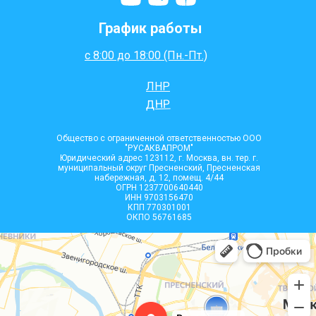
График работы
с 8:00 до 18:00 (Пн.-Пт.)
ЛНР
ДНР
Общество с ограниченной ответственностью ООО
"РУСАКВАПРОМ"
Юридический адрес 123112, г. Москва, вн. тер. г.
муниципальный округ Пресненский, Пресненская
набережная, д. 12, помещ. 4/44
ОГРН 1237700640440
ИНН 9703156470
КПП 770301001
ОКПО 56761685