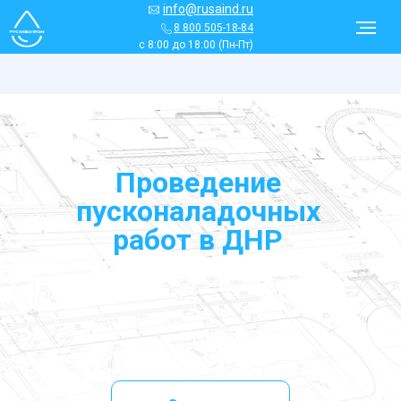
info@rusaind.ru
8 800 505-18-84
с 8:00 до 18:00 (Пн-Пт)
Проведение
пусконаладочных
работ в
ДНР