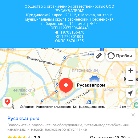
Общество с ограниченной ответственностью ООО
"РУСАКВАПРОМ"
Юридический адрес 123112, г. Москва, вн. тер. г.
муниципальный округ Пресненский, Пресненская
набережная, д. 12, помещ. 4/44
ОГРН 1237700640440
ИНН 9703156470
КПП 770301001
ОКПО 56761685
Вся информация, размещенная на сайте, носит
информационный характер и не является
публичной офертой, определяемой положениями
Статьи 437 (2) ГК РФ. Все материалы на сайте
являются интеллектуальной собственностью 000