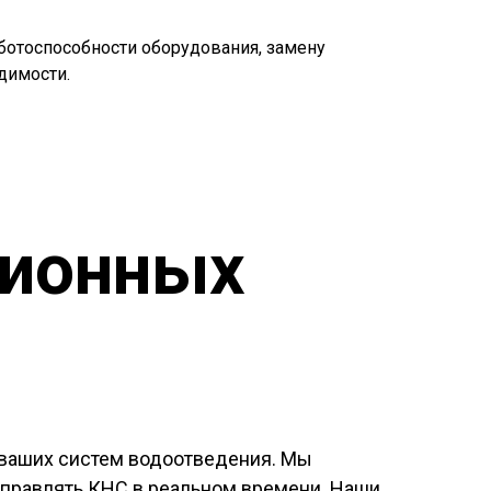
ботоспособности оборудования, замену
димости.
ционных
 ваших систем водоотведения. Мы
правлять КНС в реальном времени. Наши