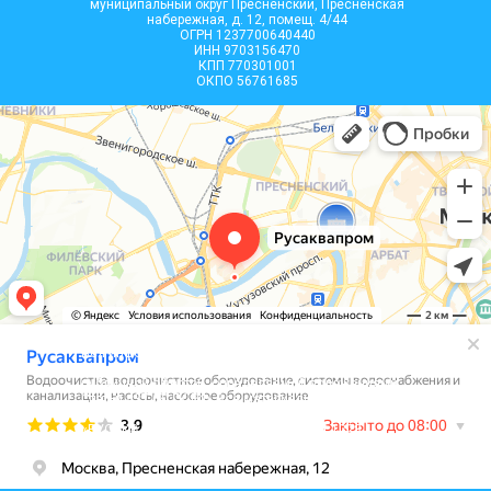
муниципальный округ Пресненский, Пресненская
набережная, д. 12, помещ. 4/44
ОГРН 1237700640440
ИНН 9703156470
КПП 770301001
ОКПО 56761685
Вся информация, размещенная на сайте, носит
информационный характер и не является
публичной офертой, определяемой положениями
Статьи 437 (2) ГК РФ. Все материалы на сайте
являются интеллектуальной собственностью 000
«РУСАКВАПРОМ», согласно ст.1225, ст.1228,
ст.1229 части 4 ГК РФ