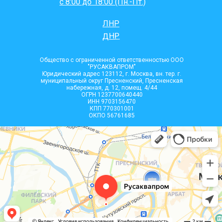
с 8:00 до 18:00 (Пн.-Пт.)
ЛНР
ДНР
Общество с ограниченной ответственностью ООО
"РУСАКВАПРОМ"
Юридический адрес 123112, г. Москва, вн. тер. г.
муниципальный округ Пресненский, Пресненская
набережная, д. 12, помещ. 4/44
ОГРН 1237700640440
ИНН 9703156470
КПП 770301001
ОКПО 56761685