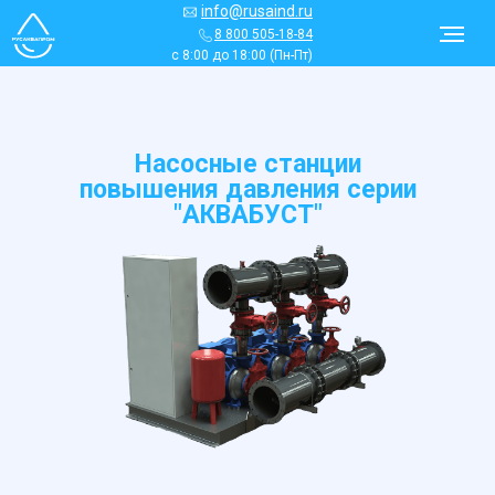
info@rusaind.ru
8 800 505-18-84
с 8:00 до 18:00 (Пн-Пт)
Насосные станции
повышения давления серии
"АКВАБУСТ"