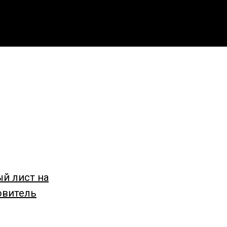
й лист на
овитель