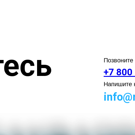
есь
Позвоните
+7 800
Напишите н
info@r