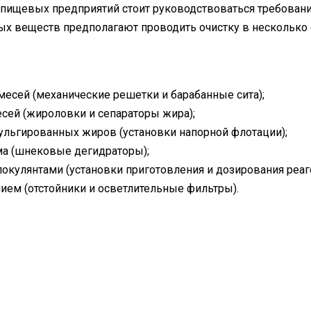
 пищевых предприятий стоит руководствоваться требован
х веществ предполагают проводить очистку в несколько с
месей (механические решетки и барабанные сита);
сей (жироловки и сепараторы жира);
льгированных жиров (установки напорной флотации);
а (шнековые дегидраторы);
локулянтами (установки приготовления и дозирования реаг
ием (отстойники и осветлительные фильтры).