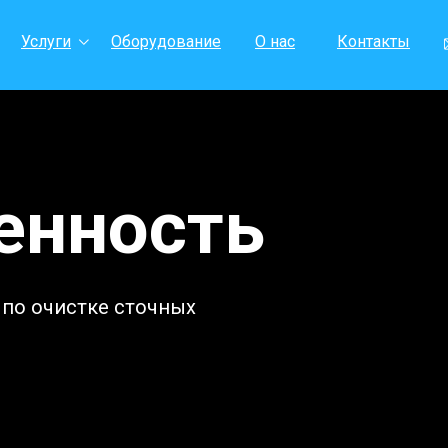
Услуги
Оборудование
О нас
Контакты
нность
 по очистке сточных