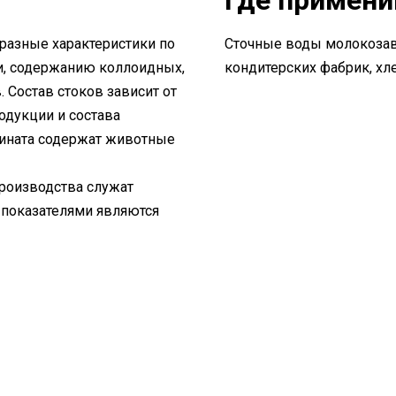
Где примен
азные характеристики по
Сточные воды молокозав
и, содержанию коллоидных,
кондитерских фабрик, хл
Состав стоков зависит от
одукции и состава
бината содержат животные
роизводства служат
 показателями являются