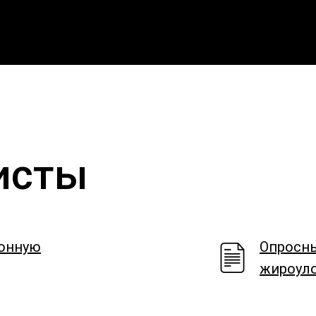
исты
ионную
Опросны
жироул