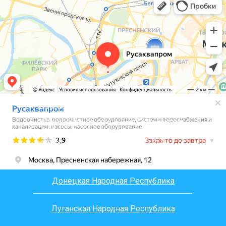
Вся информация, размещенная на сайте, носит
информационный характер и не является
публичной офертой, определяемой положениями
Статьи 437 (2) ГК РФ. Все материалы на сайте
являются интеллектуальной собственностью 000
«РУСАКВАПРОМ», согласно ст.1225, ст.1228,
ст.1229 части 4 ГК РФ
Донецкая Народная Республика
Луганская Народная Республика