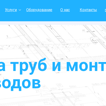
Услуги
Оборудование
О нас
Контакты
 труб и мон
водов