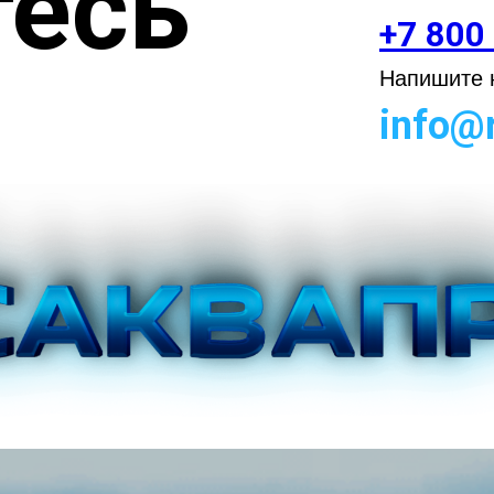
есь
+7 800
Напишите н
info@r