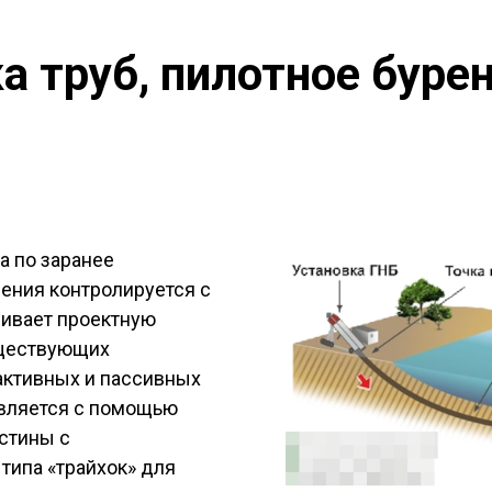
а труб, пилотное буре
а по заранее
рения контролируется с
чивает проектную
уществующих
активных и пассивных
вляется с помощью
астины с
типа «трайхок» для