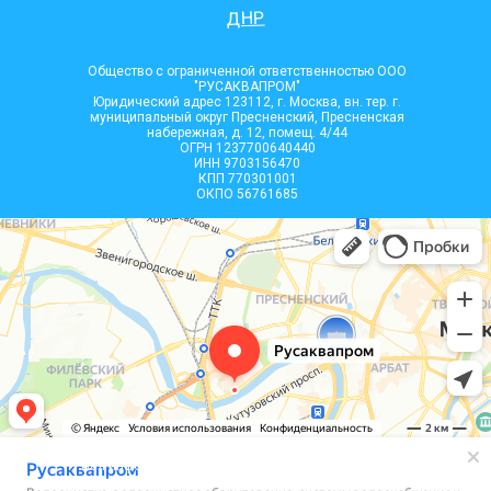
ДНР
Общество с ограниченной ответственностью ООО
"РУСАКВАПРОМ"
Юридический адрес 123112, г. Москва, вн. тер. г.
муниципальный округ Пресненский, Пресненская
набережная, д. 12, помещ. 4/44
ОГРН 1237700640440
ИНН 9703156470
КПП 770301001
ОКПО 56761685
Вся информация, размещенная на сайте, носит
информационный характер и не является