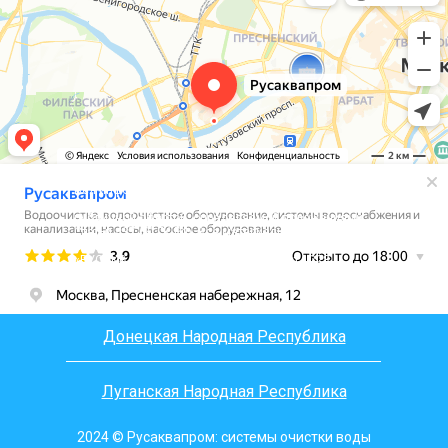
Вся информация, размещенная на сайте, носит
информационный характер и не является
публичной офертой, определяемой положениями
Статьи 437 (2) ГК РФ. Все материалы на сайте
являются интеллектуальной собственностью 000
«РУСАКВАПРОМ», согласно ст.1225, ст.1228,
ст.1229 части 4 ГК РФ
Донецкая Народная Республика
Луганская Народная Республика
2024 © Русаквапром: системы очистки воды