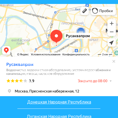
Вся информация, размещенная на сайте, носит
информационный характер и не является
публичной офертой, определяемой положениями
Статьи 437 (2) ГК РФ. Все материалы на сайте
являются интеллектуальной собственностью 000
«РУСАКВАПРОМ», согласно ст.1225, ст.1228,
ст.1229 части 4 ГК РФ
Донецкая Народная Республика
Луганская Народная Республика