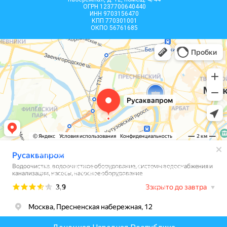
ОГРН 1237700640440
ИНН 9703156470
КПП 770301001
ОКПО 56761685
Вся информация, размещенная на сайте, носит
информационный характер и не является
публичной офертой, определяемой положениями
Статьи 437 (2) ГК РФ. Все материалы на сайте
являются интеллектуальной собственностью 000
«РУСАКВАПРОМ», согласно ст.1225, ст.1228,
ст.1229 части 4 ГК РФ